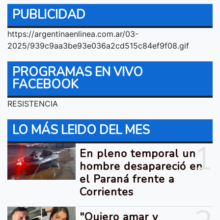
PUBLICIDAD
https://argentinaenlinea.com.ar/03-
2025/939c9aa3be93e036a2cd515c84ef9f08.gif
PROGRAMAS EN VIVO
FACEBOOK
RESISTENCIA
LO MÁS LEIDO DEL MES
1
En pleno temporal un
hombre desapareció en
el Paraná frente a
Corrientes
"Quiero amar y