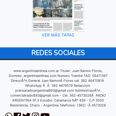
VER MÁS TAPAS
REDES SOCIALES
www.argentinaenlinea.com.ar Titular: Juan Ramon Flores,
Dominio: argentinaenlinea.com Numero Tramite TAD: 56411397
DirecciÃ³n General Juan RamonÂ Flores cel. 362 4647081Â
WhatsApp Â Â 362 4879579 Redaccion:
prensaradioargentina893@gmail.com
AdministraciÃ³n:
comercialradio893@gmail.com
- Cel. 362-4573028Â RADIO
ARGENTINA 91.3 Estudio: Catamarca NÂº 436 - C.P 3500
Resistencia, Chaco - Argentina Telefonos: (362) -Â 4573028