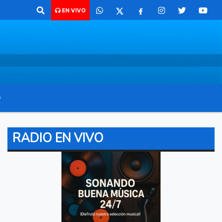
ra comunicarte 362 4879579 Radio argentina 89.3 Mhz Catamarca 436 R
EN VIVO
O
RADIO EN VIVO