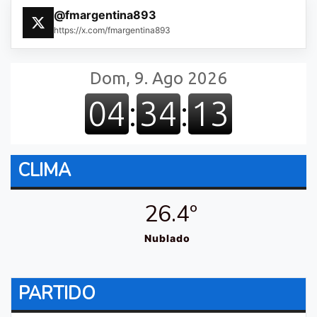
@fmargentina893
https://x.com/fmargentina893
CLIMA
26.4º
Nublado
PARTIDO