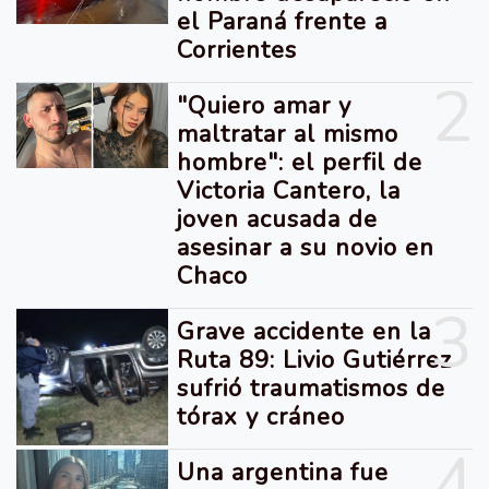
el Paraná frente a
Corrientes
2
"Quiero amar y
maltratar al mismo
hombre": el perfil de
Victoria Cantero, la
joven acusada de
asesinar a su novio en
Chaco
3
Grave accidente en la
Ruta 89: Livio Gutiérrez
sufrió traumatismos de
tórax y cráneo
4
Una argentina fue