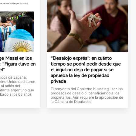
ge Messi en los
"Desalojo exprés": en cuánto
: "Figura clave en
tiempo se podrá pedir desde que
el"
el inquilino deja de pagar si se
aprueba la ley de propiedad
dicos de España,
privada
Reino Unido dedicaron
 al adiós del
El proyecto del Gobierno busca agilizar los
ntante argentino que
procesos de desalojo, beneficiando a los
ábado a los 68 años
propietarios. Aún requiere la aprobación de
la Cámara de Diputados