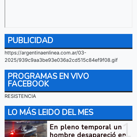
PUBLICIDAD
https://argentinaenlinea.com.ar/03-
2025/939c9aa3be93e036a2cd515c84ef9f08.gif
PROGRAMAS EN VIVO
FACEBOOK
RESISTENCIA
LO MÁS LEIDO DEL MES
1
En pleno temporal un
hombre desapareció en