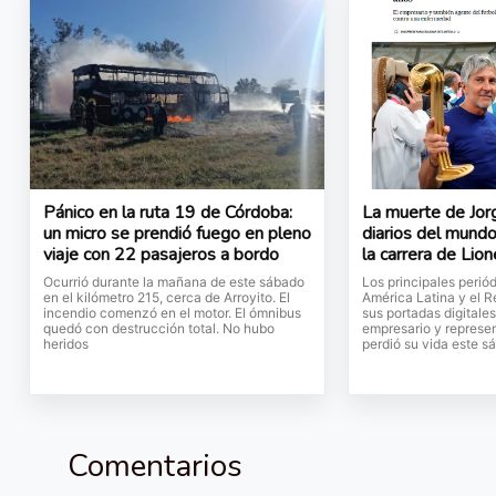
Pánico en la ruta 19 de Córdoba:
La muerte de Jor
un micro se prendió fuego en pleno
diarios del mundo
viaje con 22 pasajeros a bordo
la carrera de Lion
Ocurrió durante la mañana de este sábado
Los principales perió
en el kilómetro 215, cerca de Arroyito. El
América Latina y el 
incendio comenzó en el motor. El ómnibus
sus portadas digitales
quedó con destrucción total. No hubo
empresario y represe
heridos
perdió su vida este s
Comentarios