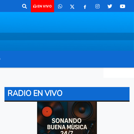
 comunicarte 362 4879579 Radio argentina 89.3 Mhz Catamarca 436 Res
EN VIVO
O
RADIO EN VIVO