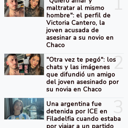
1
"Quiero amar y
maltratar al mismo
hombre": el perfil de
Victoria Cantero, la
joven acusada de
asesinar a su novio en
Chaco
2
"Otra vez te pegó": los
chats y las imágenes
que difundió un amigo
del joven asesinado por
su novia en Chaco
3
Una argentina fue
detenida por ICE en
Filadelfia cuando estaba
por viajar a un partido