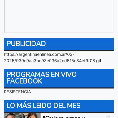
PUBLICIDAD
https://argentinaenlinea.com.ar/03-
2025/939c9aa3be93e036a2cd515c84ef9f08.gif
PROGRAMAS EN VIVO
FACEBOOK
RESISTENCIA
LO MÁS LEIDO DEL MES