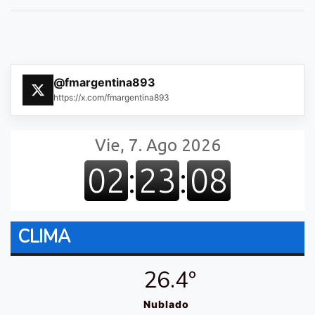
@fmargentina893
https://x.com/fmargentina893
CLIMA
26.4º
Nublado