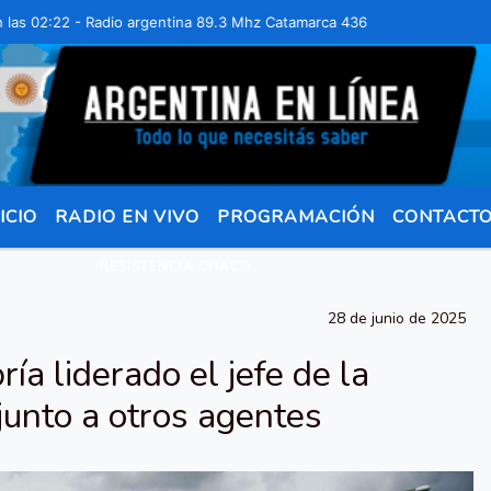
:22 - Radio argentina 89.3 Mhz Catamarca 436 Resistencia Chaco para
ICIO
RADIO EN VIVO
PROGRAMACIÓN
CONTACT
RESISTENCIA CHACO
28 de junio de 2025
ía liderado el jefe de la
junto a otros agentes