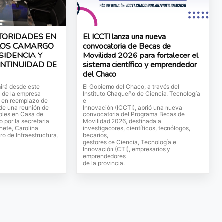
TORIDADES EN
El ICCTI lanza una nueva
LOS CAMARGO
convocatoria de Becas de
SIDENCIA Y
Movilidad 2026 para fortalecer el
ONTINUIDAD DE
sistema científico y emprendedor
del Chaco
irá desde este
El Gobierno del Chaco, a través del
a de la empresa
Instituto Chaqueño de Ciencia, Tecnología
, en reemplazo de
e
 de una reunión de
Innovación (ICCTI), abrió una nueva
coles en Casa de
convocatoria del Programa Becas de
 por la secretaria
Movilidad 2026, destinada a
nete, Carolina
investigadores, científicos, tecnólogos,
tro de Infraestructura,
becarios,
gestores de Ciencia, Tecnología e
Innovación (CTI), empresarios y
emprendedores
de la provincia.