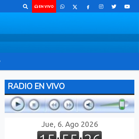
 para comunicarte 362 4879579 Radio argentina 89.3 Mhz Catamarca 43
EN VIVO
O
RADIO EN VIVO