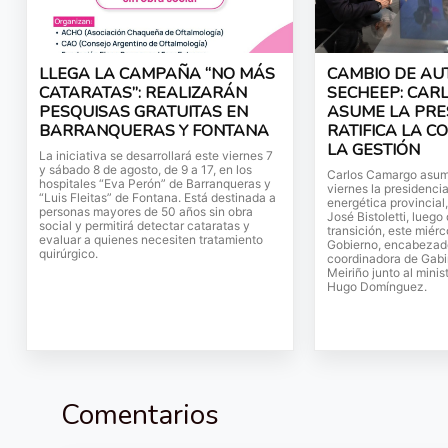
LLEGA LA CAMPAÑA “NO MÁS
CAMBIO DE AU
CATARATAS”: REALIZARÁN
SECHEEP: CAR
PESQUISAS GRATUITAS EN
ASUME LA PRE
BARRANQUERAS Y FONTANA
RATIFICA LA C
LA GESTIÓN
La iniciativa se desarrollará este viernes 7
y sábado 8 de agosto, de 9 a 17, en los
Carlos Camargo asum
hospitales “Eva Perón” de Barranqueras y
viernes la presidenci
“Luis Fleitas” de Fontana. Está destinada a
energética provincial
personas mayores de 50 años sin obra
José Bistoletti, luego
social y permitirá detectar cataratas y
transición, este miér
evaluar a quienes necesiten tratamiento
Gobierno, encabezado
quirúrgico.
coordinadora de Gabi
Meiriño junto al minis
Hugo Domínguez.
Comentarios