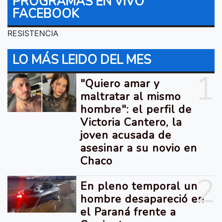
PROGRAMAS EN VIVO
FACEBOOK
RESISTENCIA
LO MÁS LEIDO DEL MES
1
"Quiero amar y
maltratar al mismo
hombre": el perfil de
Victoria Cantero, la
joven acusada de
asesinar a su novio en
Chaco
2
En pleno temporal un
hombre desapareció en
el Paraná frente a