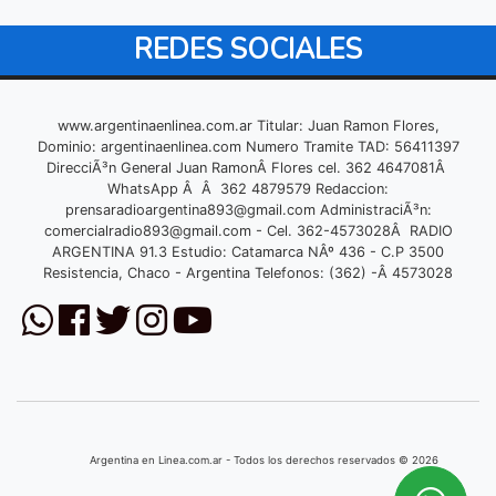
REDES SOCIALES
www.argentinaenlinea.com.ar Titular: Juan Ramon Flores,
Dominio: argentinaenlinea.com Numero Tramite TAD: 56411397
DirecciÃ³n General Juan RamonÂ Flores cel. 362 4647081Â
WhatsApp Â Â 362 4879579 Redaccion:
prensaradioargentina893@gmail.com
AdministraciÃ³n:
comercialradio893@gmail.com
- Cel. 362-4573028Â RADIO
ARGENTINA 91.3 Estudio: Catamarca NÂº 436 - C.P 3500
Resistencia, Chaco - Argentina Telefonos: (362) -Â 4573028
Argentina en Linea.com.ar - Todos los derechos reservados © 2026