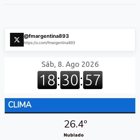
@fmargentina893
https://x.com/fmargentina893
CLIMA
26.4º
Nublado