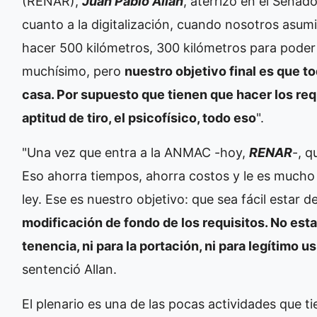
(RENAR),
Juan Pablo Allan
, aterrizó en el Senado
cuanto a la digitalización, cuando nosotros asumi
hacer 500 kilómetros, 300 kilómetros para poder 
muchísimo, pero
nuestro objetivo final es que t
casa. Por supuesto que tienen que hacer los requ
aptitud de tiro, el psicofísico, todo eso
".
"Una vez que entra a la ANMAC -hoy,
RENAR
-, q
Eso ahorra tiempos, ahorra costos y le es mucho m
ley. Ese es nuestro objetivo: que sea fácil estar d
modificación de fondo de los requisitos. No est
tenencia, ni para la portación, ni para legítimo 
sentenció Allan.
El plenario es una de las pocas actividades que 