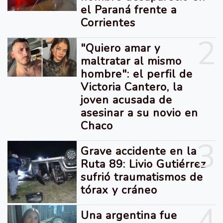
el Paraná frente a
Corrientes
2
"Quiero amar y
maltratar al mismo
hombre": el perfil de
Victoria Cantero, la
joven acusada de
asesinar a su novio en
Chaco
3
Grave accidente en la
Ruta 89: Livio Gutiérrez
sufrió traumatismos de
tórax y cráneo
4
Una argentina fue