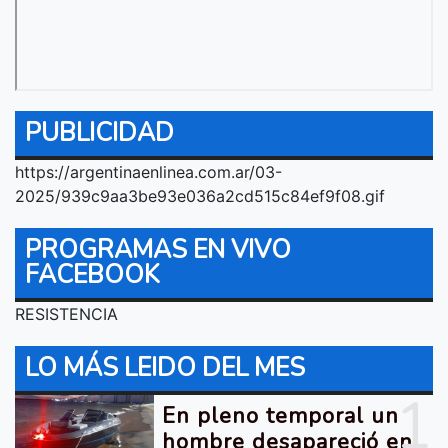
PUBLICIDAD
https://argentinaenlinea.com.ar/03-
2025/939c9aa3be93e036a2cd515c84ef9f08.gif
PROGRAMAS EN VIVO
FACEBOOK
RESISTENCIA
LO MÁS LEIDO DEL MES
1
En pleno temporal un
hombre desapareció en