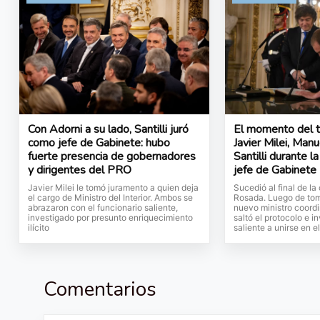
Con Adorni a su lado, Santilli juró
El momento del tr
como jefe de Gabinete: hubo
Javier Milei, Man
fuerte presencia de gobernadores
Santilli durante l
y dirigentes del PRO
jefe de Gabinete
Javier Milei le tomó juramento a quien deja
Sucedió al final de l
el cargo de Ministro del Interior. Ambos se
Rosada. Luego de tom
abrazaron con el funcionario saliente,
nuevo ministro coordi
investigado por presunto enriquecimiento
saltó el protocolo e in
ilícito
saliente a unirse en e
Comentarios