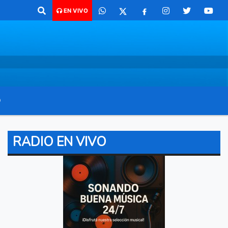
o para comunicarte 362 4879579 Radio argentina 89.3 Mhz Catamarca 
EN VIVO
O
RADIO EN VIVO