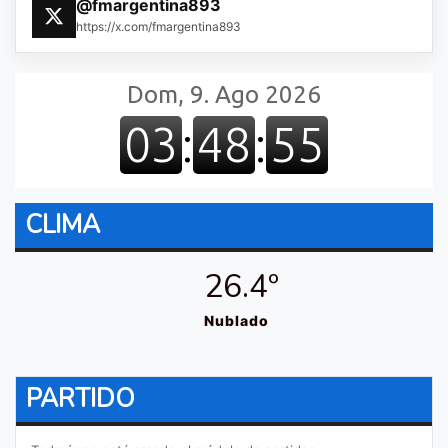
@fmargentina893
https://x.com/fmargentina893
CLIMA
26.4º
Nublado
PARTIDO