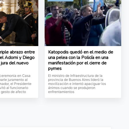
iple abrazo entre
Katopodis quedó en el medio de
uel Adorni y Diego
una pelea con la Policía en una
a jura del nuevo
manifestación por el cierre de
pymes
a ceremonia en Casa
El ministro de Infraestructura de la
arle juramento al
provincia de Buenos Aires lideró la
nador, el Presidente
movilización e intentó apaciguar los
vitó al funcionario
ánimos cuando se produjeron
l gesto de afecto
enfrentamientos