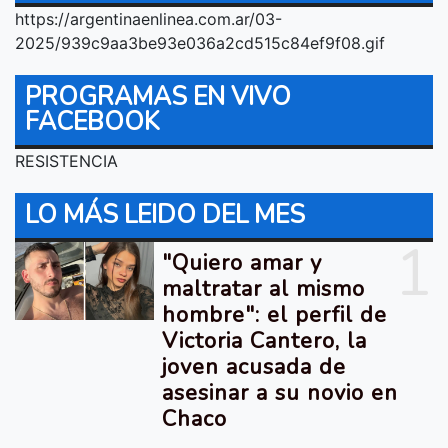
https://argentinaenlinea.com.ar/03-
2025/939c9aa3be93e036a2cd515c84ef9f08.gif
PROGRAMAS EN VIVO
FACEBOOK
RESISTENCIA
LO MÁS LEIDO DEL MES
1
"Quiero amar y
maltratar al mismo
hombre": el perfil de
Victoria Cantero, la
joven acusada de
asesinar a su novio en
Chaco