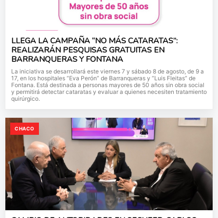
LLEGA LA CAMPAÑA “NO MÁS CATARATAS”:
REALIZARÁN PESQUISAS GRATUITAS EN
BARRANQUERAS Y FONTANA
La iniciativa se desarrollará este viernes 7 y sábado 8 de agosto, de 9 a
17, en los hospitales “Eva Perón” de Barranqueras y “Luis Fleitas” de
Fontana. Está destinada a personas mayores de 50 años sin obra social
y permitirá detectar cataratas y evaluar a quienes necesiten tratamiento
quirúrgico.
CHACO