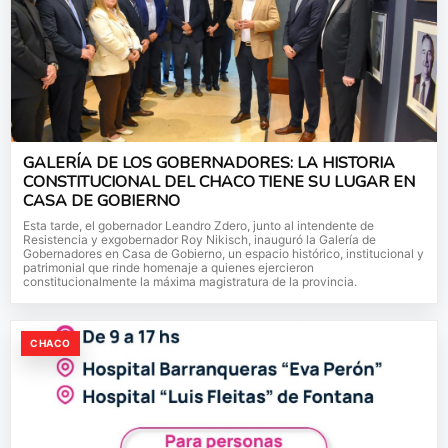
GALERÍA DE LOS GOBERNADORES: LA HISTORIA
CONSTITUCIONAL DEL CHACO TIENE SU LUGAR EN
CASA DE GOBIERNO
Esta tarde, el gobernador Leandro Zdero, junto al intendente de
Resistencia y exgobernador Roy Nikisch, inauguró la Galería de
Gobernadores en Casa de Gobierno, un espacio histórico, institucional y
patrimonial que rinde homenaje a quienes ejercieron
constitucionalmente la máxima magistratura de la provincia.
CHACO