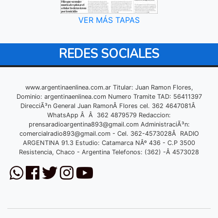
VER MÁS TAPAS
REDES SOCIALES
www.argentinaenlinea.com.ar Titular: Juan Ramon Flores,
Dominio: argentinaenlinea.com Numero Tramite TAD: 56411397
DirecciÃ³n General Juan RamonÂ Flores cel. 362 4647081Â
WhatsApp Â Â 362 4879579 Redaccion:
prensaradioargentina893@gmail.com
AdministraciÃ³n:
comercialradio893@gmail.com
- Cel. 362-4573028Â RADIO
ARGENTINA 91.3 Estudio: Catamarca NÂº 436 - C.P 3500
Resistencia, Chaco - Argentina Telefonos: (362) -Â 4573028