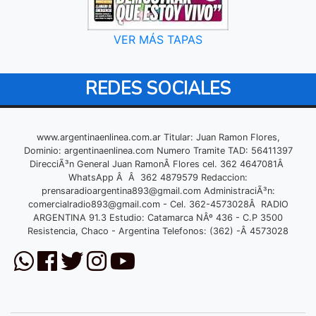
VER MÁS TAPAS
REDES SOCIALES
www.argentinaenlinea.com.ar Titular: Juan Ramon Flores,
Dominio: argentinaenlinea.com Numero Tramite TAD: 56411397
DirecciÃ³n General Juan RamonÂ Flores cel. 362 4647081Â
WhatsApp Â Â 362 4879579 Redaccion:
prensaradioargentina893@gmail.com
AdministraciÃ³n:
comercialradio893@gmail.com
- Cel. 362-4573028Â RADIO
ARGENTINA 91.3 Estudio: Catamarca NÂº 436 - C.P 3500
Resistencia, Chaco - Argentina Telefonos: (362) -Â 4573028