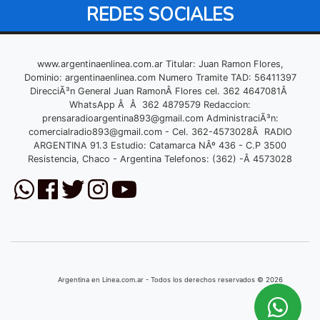
REDES SOCIALES
www.argentinaenlinea.com.ar Titular: Juan Ramon Flores,
Dominio: argentinaenlinea.com Numero Tramite TAD: 56411397
DirecciÃ³n General Juan RamonÂ Flores cel. 362 4647081Â
WhatsApp Â Â 362 4879579 Redaccion:
prensaradioargentina893@gmail.com
AdministraciÃ³n:
comercialradio893@gmail.com
- Cel. 362-4573028Â RADIO
ARGENTINA 91.3 Estudio: Catamarca NÂº 436 - C.P 3500
Resistencia, Chaco - Argentina Telefonos: (362) -Â 4573028
Argentina en Linea.com.ar - Todos los derechos reservados © 2026