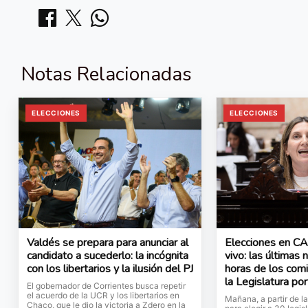
Notas Relacionadas
ELECCIONES
ELECCIONES
Valdés se prepara para anunciar al
Elecciones en C
candidato a sucederlo: la incógnita
vivo: las últimas 
con los libertarios y la ilusión del PJ
horas de los comi
la Legislatura po
El gobernador de Corrientes busca repetir
el acuerdo de la UCR y los libertarios en
Mañana, a partir de la
Chaco, que le dio la victoria a Zdero en la