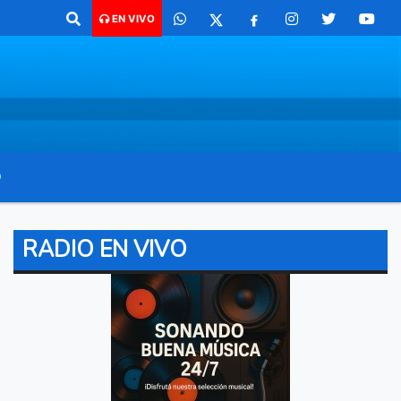
ara comunicarte 362 4879579 Radio argentina 89.3 Mhz Catamarca 436 
EN VIVO
O
RADIO EN VIVO