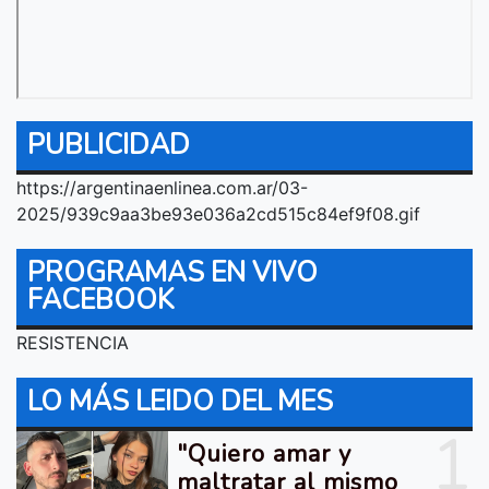
PUBLICIDAD
https://argentinaenlinea.com.ar/03-
2025/939c9aa3be93e036a2cd515c84ef9f08.gif
PROGRAMAS EN VIVO
FACEBOOK
RESISTENCIA
LO MÁS LEIDO DEL MES
1
"Quiero amar y
maltratar al mismo