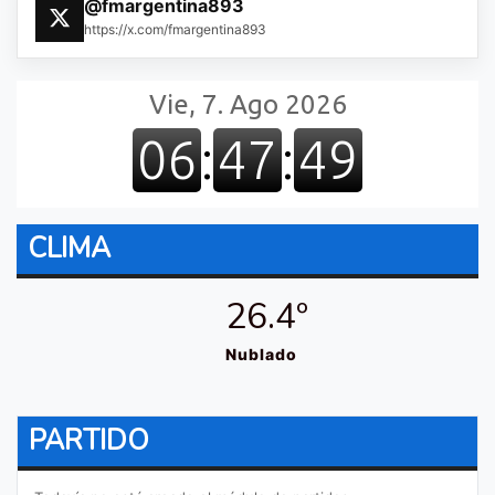
@fmargentina893
https://x.com/fmargentina893
CLIMA
26.4º
Nublado
PARTIDO