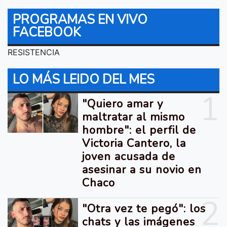
PROGRAMAS EN VIVO
FACEBOOK
RESISTENCIA
LO MÁS LEIDO DEL MES
1
"Quiero amar y
maltratar al mismo
hombre": el perfil de
Victoria Cantero, la
joven acusada de
asesinar a su novio en
Chaco
2
"Otra vez te pegó": los
chats y las imágenes