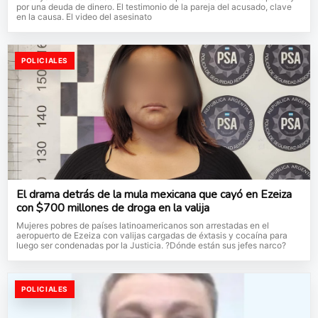
por una deuda de dinero. El testimonio de la pareja del acusado, clave
en la causa. El video del asesinato
POLICIALES
El drama detrás de la mula mexicana que cayó en Ezeiza
con $700 millones de droga en la valija
Mujeres pobres de países latinoamericanos son arrestadas en el
aeropuerto de Ezeiza con valijas cargadas de éxtasis y cocaína para
luego ser condenadas por la Justicia. ?Dónde están sus jefes narco?
POLICIALES