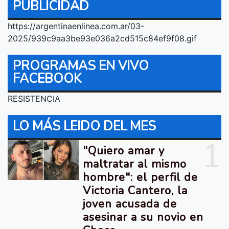
PUBLICIDAD
https://argentinaenlinea.com.ar/03-
2025/939c9aa3be93e036a2cd515c84ef9f08.gif
PROGRAMAS EN VIVO
FACEBOOK
RESISTENCIA
LO MÁS LEIDO DEL MES
1
"Quiero amar y
maltratar al mismo
hombre": el perfil de
Victoria Cantero, la
joven acusada de
asesinar a su novio en