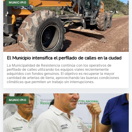
MUNICIPIO
El Municipio intensifica el perfilado de calles en la ciudad
La Municipalidad de Resistencia continúa con los operativos de
perfilado de calles utilizando los equipos viales recientemente
adquiridos con fondos genuinos. El objetivo es recuperar la mayor
cantidad de arterias de tierra, aprovechando las buenas condiciones
climáticas que permiten un trabajo sin interrupciones.
MUNICIPIO