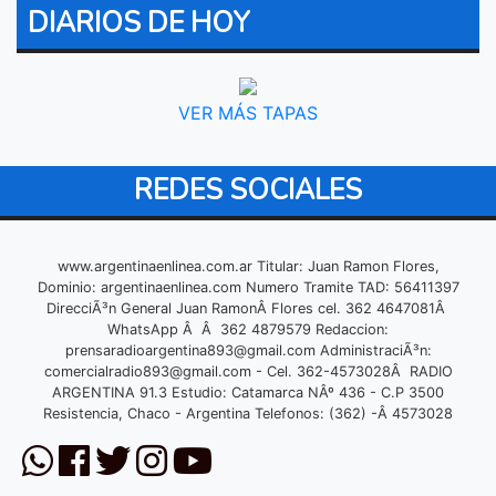
DIARIOS DE HOY
VER MÁS TAPAS
REDES SOCIALES
www.argentinaenlinea.com.ar Titular: Juan Ramon Flores,
Dominio: argentinaenlinea.com Numero Tramite TAD: 56411397
DirecciÃ³n General Juan RamonÂ Flores cel. 362 4647081Â
WhatsApp Â Â 362 4879579 Redaccion:
prensaradioargentina893@gmail.com
AdministraciÃ³n:
comercialradio893@gmail.com
- Cel. 362-4573028Â RADIO
ARGENTINA 91.3 Estudio: Catamarca NÂº 436 - C.P 3500
Resistencia, Chaco - Argentina Telefonos: (362) -Â 4573028