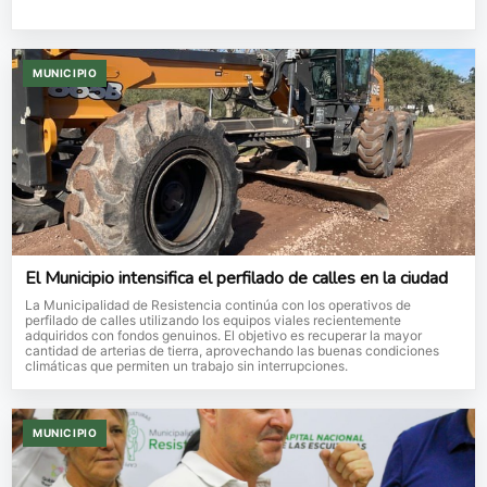
MUNICIPIO
El Municipio intensifica el perfilado de calles en la ciudad
La Municipalidad de Resistencia continúa con los operativos de
perfilado de calles utilizando los equipos viales recientemente
adquiridos con fondos genuinos. El objetivo es recuperar la mayor
cantidad de arterias de tierra, aprovechando las buenas condiciones
climáticas que permiten un trabajo sin interrupciones.
MUNICIPIO