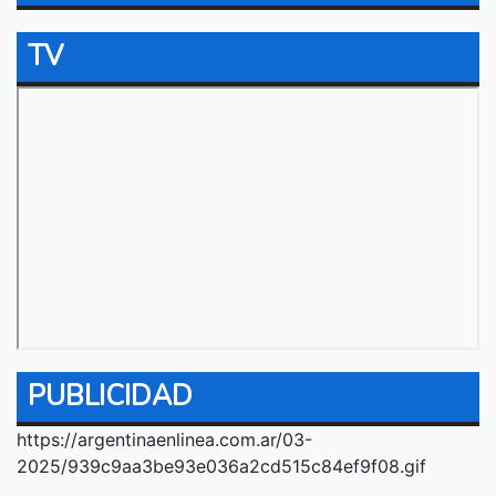
TV
PUBLICIDAD
https://argentinaenlinea.com.ar/03-
2025/939c9aa3be93e036a2cd515c84ef9f08.gif