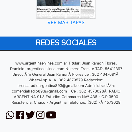
VER MÁS TAPAS
REDES SOCIALES
www.argentinaenlinea.com.ar Titular: Juan Ramon Flores,
Dominio: argentinaenlinea.com Numero Tramite TAD: 56411397
DirecciÃ³n General Juan RamonÂ Flores cel. 362 4647081Â
WhatsApp Â Â 362 4879579 Redaccion:
prensaradioargentina893@gmail.com
AdministraciÃ³n:
comercialradio893@gmail.com
- Cel. 362-4573028Â RADIO
ARGENTINA 91.3 Estudio: Catamarca NÂº 436 - C.P 3500
Resistencia, Chaco - Argentina Telefonos: (362) -Â 4573028