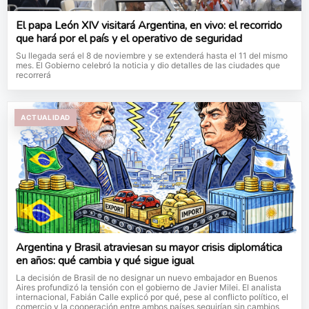
El papa León XIV visitará Argentina, en vivo: el recorrido
que hará por el país y el operativo de seguridad
Su llegada será el 8 de noviembre y se extenderá hasta el 11 del mismo
mes. El Gobierno celebró la noticia y dio detalles de las ciudades que
recorrerá
ACTUALIDAD
Argentina y Brasil atraviesan su mayor crisis diplomática
en años: qué cambia y qué sigue igual
La decisión de Brasil de no designar un nuevo embajador en Buenos
Aires profundizó la tensión con el gobierno de Javier Milei. El analista
internacional, Fabián Calle explicó por qué, pese al conflicto político, el
comercio y la cooperación entre ambos países seguirían sin cambios