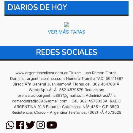
DIARIOS DE HOY
VER MÁS TAPAS
REDES SOCIALES
www.argentinaenlinea.com.ar Titular: Juan Ramon Flores,
Dominio: argentinaenlinea.com Numero Tramite TAD: 56411397
DirecciÃ³n General Juan RamonÂ Flores cel. 362 4647081Â
WhatsApp Â Â 362 4879579 Redaccion:
prensaradioargentina893@gmail.com
AdministraciÃ³n:
comercialradio893@gmail.com
- Cel. 362-4573028Â RADIO
ARGENTINA 91.3 Estudio: Catamarca NÂº 436 - C.P 3500
Resistencia, Chaco - Argentina Telefonos: (362) -Â 4573028