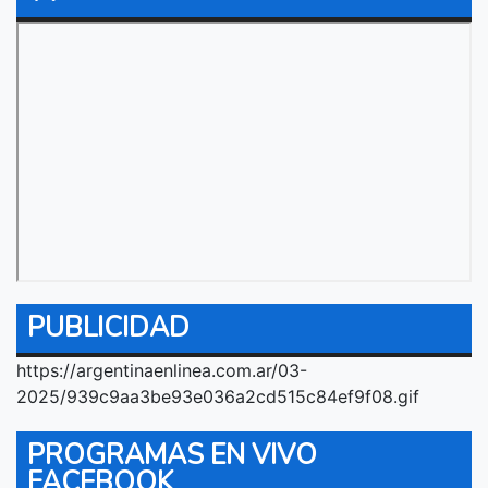
PUBLICIDAD
https://argentinaenlinea.com.ar/03-
2025/939c9aa3be93e036a2cd515c84ef9f08.gif
PROGRAMAS EN VIVO
FACEBOOK