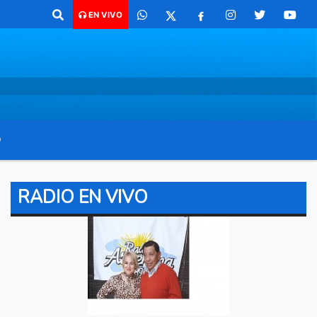
o para comunicarte 362 4879579 Radio argentina 89.3 Mhz Catamarca 43
EN VIVO
O
RADIO EN VIVO