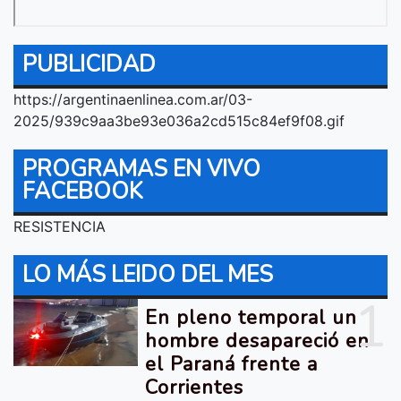
PUBLICIDAD
https://argentinaenlinea.com.ar/03-
2025/939c9aa3be93e036a2cd515c84ef9f08.gif
PROGRAMAS EN VIVO
FACEBOOK
RESISTENCIA
LO MÁS LEIDO DEL MES
1
En pleno temporal un
hombre desapareció en
el Paraná frente a
Corrientes