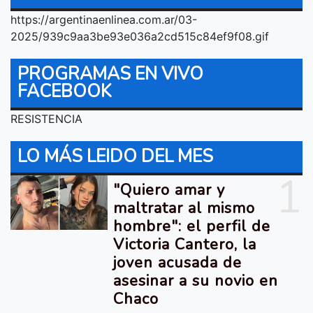
https://argentinaenlinea.com.ar/03-
2025/939c9aa3be93e036a2cd515c84ef9f08.gif
PROGRAMAS EN VIVO
FACEBOOK
RESISTENCIA
LO MÁS LEIDO DEL MES
1
"Quiero amar y
maltratar al mismo
hombre": el perfil de
Victoria Cantero, la
joven acusada de
asesinar a su novio en
Chaco