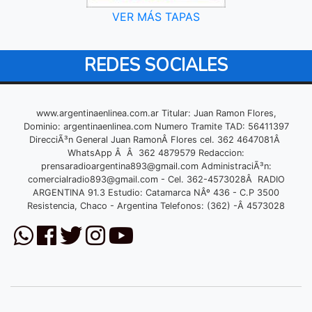
VER MÁS TAPAS
REDES SOCIALES
www.argentinaenlinea.com.ar Titular: Juan Ramon Flores,
Dominio: argentinaenlinea.com Numero Tramite TAD: 56411397
DirecciÃ³n General Juan RamonÂ Flores cel. 362 4647081Â
WhatsApp Â Â 362 4879579 Redaccion:
prensaradioargentina893@gmail.com
AdministraciÃ³n:
comercialradio893@gmail.com
- Cel. 362-4573028Â RADIO
ARGENTINA 91.3 Estudio: Catamarca NÂº 436 - C.P 3500
Resistencia, Chaco - Argentina Telefonos: (362) -Â 4573028