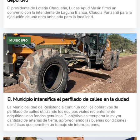
deportivo
El presidente de Lotería Chaqueña, Lucas Apud Masín firmó un
convenio con la intendente de Laguna Blanca, Claudia Panzardi para la
ejecución de una obra anhelada para la localidad.
MUNICIPIO
El Municipio intensifica el perfilado de calles en la ciudad
La Municipalidad de Resistencia continúa con los operativos de
perfilado de calles utilizando los equipos viales recientemente
adquiridos con fondos genuinos. El objetivo es recuperar la mayor
cantidad de arterias de tierra, aprovechando las buenas condiciones
climáticas que permiten un trabajo sin interrupciones.