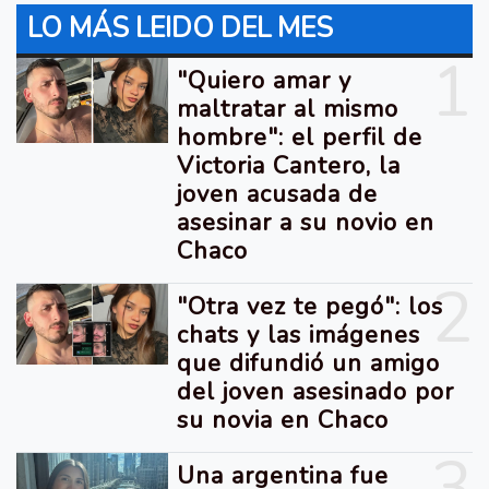
LO MÁS LEIDO DEL MES
1
"Quiero amar y
maltratar al mismo
hombre": el perfil de
Victoria Cantero, la
joven acusada de
asesinar a su novio en
Chaco
2
"Otra vez te pegó": los
chats y las imágenes
que difundió un amigo
del joven asesinado por
su novia en Chaco
3
Una argentina fue