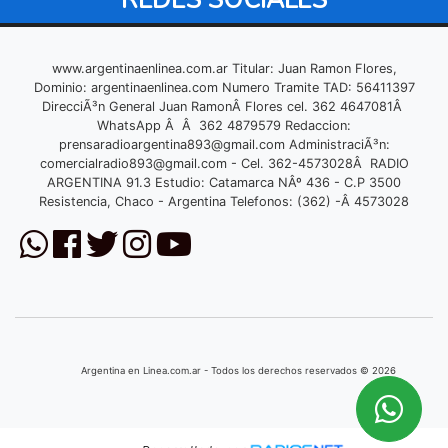
www.argentinaenlinea.com.ar Titular: Juan Ramon Flores,
Dominio: argentinaenlinea.com Numero Tramite TAD: 56411397
DirecciÃ³n General Juan RamonÂ Flores cel. 362 4647081Â
WhatsApp Â Â 362 4879579 Redaccion:
prensaradioargentina893@gmail.com
AdministraciÃ³n:
comercialradio893@gmail.com
- Cel. 362-4573028Â RADIO
ARGENTINA 91.3 Estudio: Catamarca NÂº 436 - C.P 3500
Resistencia, Chaco - Argentina Telefonos: (362) -Â 4573028
Argentina en Linea.com.ar - Todos los derechos reservados © 2026