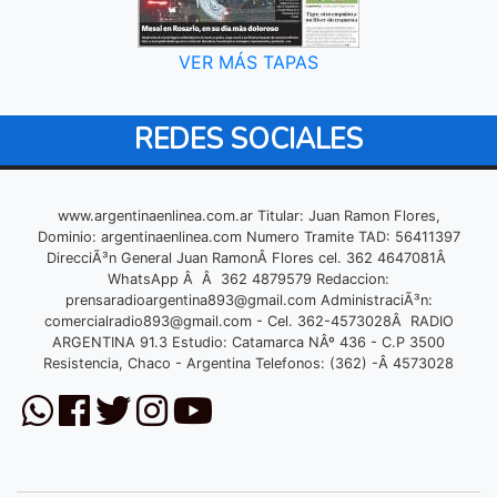
VER MÁS TAPAS
REDES SOCIALES
www.argentinaenlinea.com.ar Titular: Juan Ramon Flores,
Dominio: argentinaenlinea.com Numero Tramite TAD: 56411397
DirecciÃ³n General Juan RamonÂ Flores cel. 362 4647081Â
WhatsApp Â Â 362 4879579 Redaccion:
prensaradioargentina893@gmail.com
AdministraciÃ³n:
comercialradio893@gmail.com
- Cel. 362-4573028Â RADIO
ARGENTINA 91.3 Estudio: Catamarca NÂº 436 - C.P 3500
Resistencia, Chaco - Argentina Telefonos: (362) -Â 4573028