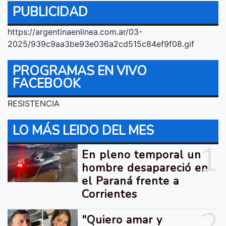
PUBLICIDAD
https://argentinaenlinea.com.ar/03-
2025/939c9aa3be93e036a2cd515c84ef9f08.gif
PROGRAMAS EN VIVO
FACEBOOK
RESISTENCIA
LO MÁS LEIDO DEL MES
1
En pleno temporal un
hombre desapareció en
el Paraná frente a
Corrientes
2
"Quiero amar y