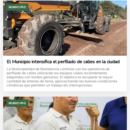
MUNICIPIO
El Municipio intensifica el perfilado de calles en la ciudad
La Municipalidad de Resistencia continúa con los operativos de
perfilado de calles utilizando los equipos viales recientemente
adquiridos con fondos genuinos. El objetivo es recuperar la mayor
cantidad de arterias de tierra, aprovechando las buenas condiciones
climáticas que permiten un trabajo sin interrupciones.
MUNICIPIO