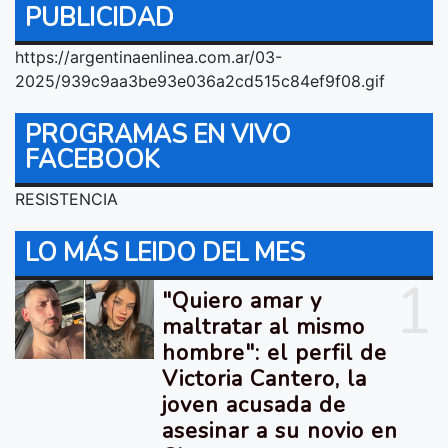
PUBLICIDAD
https://argentinaenlinea.com.ar/03-
2025/939c9aa3be93e036a2cd515c84ef9f08.gif
PROGRAMAS EN VIVO
FACEBOOK
RESISTENCIA
LO MÁS LEIDO DEL MES
1
"Quiero amar y
maltratar al mismo
hombre": el perfil de
Victoria Cantero, la
joven acusada de
asesinar a su novio en