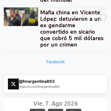
del mundial
5
Mafia china en Vicente
López: detuvieron a un
ex gendarme
convertido en sicario
que cobró 5 mil dólares
por un crimen
Facebook
@fmargentina893
https://x.com/fmargentina893