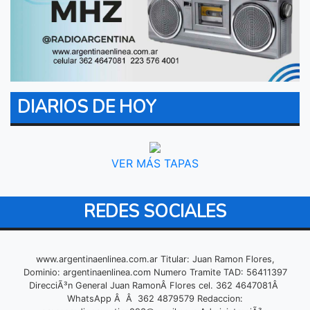
DIARIOS DE HOY
VER MÁS TAPAS
REDES SOCIALES
www.argentinaenlinea.com.ar Titular: Juan Ramon Flores,
Dominio: argentinaenlinea.com Numero Tramite TAD: 56411397
DirecciÃ³n General Juan RamonÂ Flores cel. 362 4647081Â
WhatsApp Â Â 362 4879579 Redaccion: