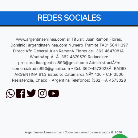
REDES SOCIALES
www.argentinaenlinea.com.ar Titular: Juan Ramon Flores,
Dominio: argentinaenlinea.com Numero Tramite TAD: 56411397
DirecciÃ³n General Juan RamonÂ Flores cel. 362 4647081Â
WhatsApp Â Â 362 4879579 Redaccion:
prensaradioargentina893@gmail.com
AdministraciÃ³n:
comercialradio893@gmail.com
- Cel. 362-4573028Â RADIO
ARGENTINA 91.3 Estudio: Catamarca NÂº 436 - C.P 3500
Resistencia, Chaco - Argentina Telefonos: (362) -Â 4573028
Argentina en Linea.com.ar - Todos los derechos reservados © 2026