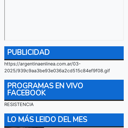
PUBLICIDAD
https://argentinaenlinea.com.ar/03-
2025/939c9aa3be93e036a2cd515c84ef9f08.gif
PROGRAMAS EN VIVO
FACEBOOK
RESISTENCIA
LO MÁS LEIDO DEL MES