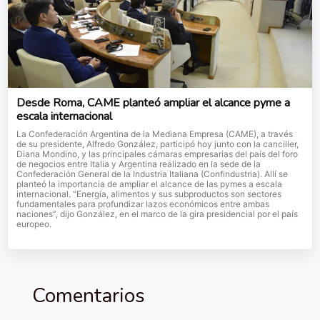
Desde Roma, CAME planteó ampliar el alcance pyme a
escala internacional
La Confederación Argentina de la Mediana Empresa (CAME), a través
de su presidente, Alfredo González, participó hoy junto con la canciller,
Diana Mondino, y las principales cámaras empresarias del país del foro
de negocios entre Italia y Argentina realizado en la sede de la
Confederación General de la Industria Italiana (Confindustria). Allí se
planteó la importancia de ampliar el alcance de las pymes a escala
internacional. “Energía, alimentos y sus subproductos son sectores
fundamentales para profundizar lazos económicos entre ambas
naciones”, dijo González, en el marco de la gira presidencial por el país
europeo.
Comentarios