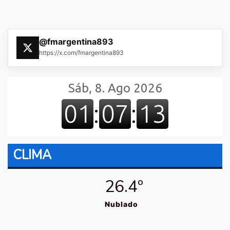
@fmargentina893
https://x.com/fmargentina893
CLIMA
26.4º
Nublado