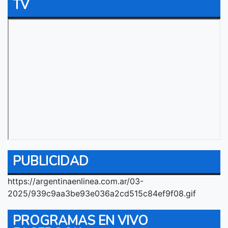
TV
PUBLICIDAD
https://argentinaenlinea.com.ar/03-
2025/939c9aa3be93e036a2cd515c84ef9f08.gif
PROGRAMAS EN VIVO