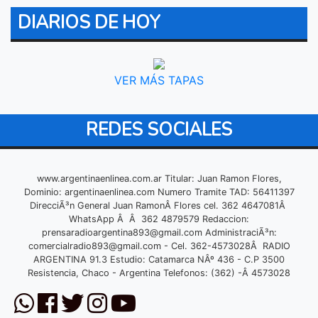
DIARIOS DE HOY
VER MÁS TAPAS
REDES SOCIALES
www.argentinaenlinea.com.ar Titular: Juan Ramon Flores,
Dominio: argentinaenlinea.com Numero Tramite TAD: 56411397
DirecciÃ³n General Juan RamonÂ Flores cel. 362 4647081Â
WhatsApp Â Â 362 4879579 Redaccion:
prensaradioargentina893@gmail.com
AdministraciÃ³n:
comercialradio893@gmail.com
- Cel. 362-4573028Â RADIO
ARGENTINA 91.3 Estudio: Catamarca NÂº 436 - C.P 3500
Resistencia, Chaco - Argentina Telefonos: (362) -Â 4573028