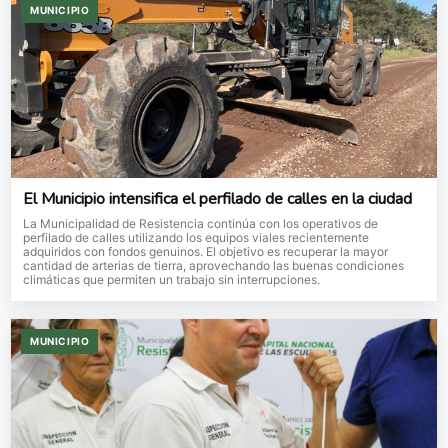
MUNICIPIO
El Municipio intensifica el perfilado de calles en la ciudad
La Municipalidad de Resistencia continúa con los operativos de
perfilado de calles utilizando los equipos viales recientemente
adquiridos con fondos genuinos. El objetivo es recuperar la mayor
cantidad de arterias de tierra, aprovechando las buenas condiciones
climáticas que permiten un trabajo sin interrupciones.
MUNICIPIO