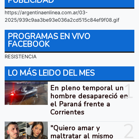
PUBLICIDAD
https://argentinaenlinea.com.ar/03-
2025/939c9aa3be93e036a2cd515c84ef9f08.gif
PROGRAMAS EN VIVO
FACEBOOK
RESISTENCIA
LO MÁS LEIDO DEL MES
1
En pleno temporal un
hombre desapareció en
el Paraná frente a
Corrientes
2
"Quiero amar y
maltratar al mismo