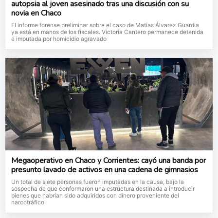
autopsia al joven asesinado tras una discusión con su
novia en Chaco
El informe forense preliminar sobre el caso de Matías Álvarez Guardia
ya está en manos de los fiscales. Victoria Cantero permanece detenida
e imputada por homicidio agravado
Megaoperativo en Chaco y Corrientes: cayó una banda por
presunto lavado de activos en una cadena de gimnasios
Un total de siete personas fueron imputadas en la causa, bajo la
sospecha de que conformaron una estructura destinada a introducir
bienes que habrían sido adquiridos con dinero proveniente del
narcotráfico