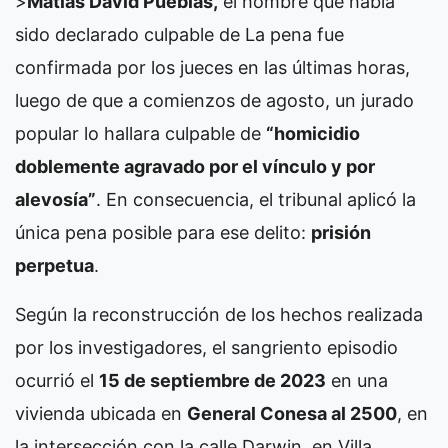
>
Matías David Pueblas,
el hombre que había
sido declarado culpable de
La pena fue
confirmada por los jueces en las últimas horas,
luego de que a comienzos de agosto, un jurado
popular lo hallara culpable de
“homicidio
doblemente agravado por el vínculo y por
alevosía”
. En consecuencia, el tribunal aplicó la
única pena posible para ese delito:
prisión
perpetua
.
Según la reconstrucción de los hechos realizada
por los investigadores, el sangriento episodio
ocurrió el
15 de septiembre de 2023
en una
vivienda ubicada en
General Conesa al 2500
, en
la intersección con la calle Darwin, en Villa