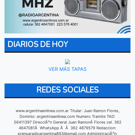
DIARIOS DE HOY
VER MÁS TAPAS
REDES SOCIALES
www.argentinaenlinea.com.ar Titular: Juan Ramon Flores,
Dominio: argentinaenlinea.com Numero Tramite TAD:
56411397 DirecciÃ³n General Juan RamonÂ Flores cel. 362
4647081Â WhatsApp Â Â 362 4879579 Redaccion:
prensaradioargentina893@gmail.com
AdministraciÃ³n: