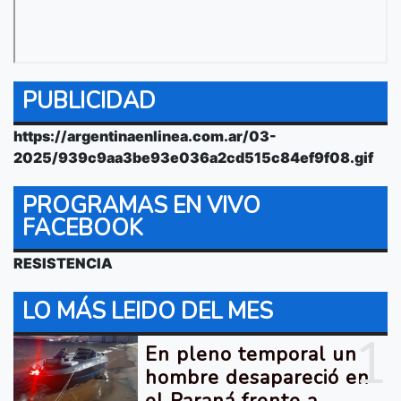
PUBLICIDAD
https://argentinaenlinea.com.ar/03-
2025/939c9aa3be93e036a2cd515c84ef9f08.gif
PROGRAMAS EN VIVO
FACEBOOK
RESISTENCIA
LO MÁS LEIDO DEL MES
1
En pleno temporal un
hombre desapareció en
el Paraná frente a