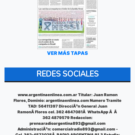
VER MÁS TAPAS
REDES SOCIALES
www.argentinaenlinea.com.ar Titular: Juan Ramon
Flores, Dominio: argentinaenlinea.com Numero Tramite
TAD: 56411397 DirecciÃ³n General Juan
RamonÂ Flores cel. 362 4647081Â WhatsApp Â Â
362 4879579 Redaccion:
prensaradioargentina893@gmail.com
AdministraciÃ³n:
comercialradio893@gmail.com
-
Cel. 362-4573028Â RADIO ARGENTINA 91.3 Estudio: