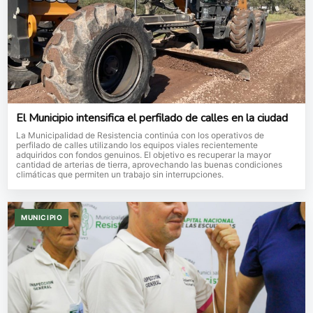
El Municipio intensifica el perfilado de calles en la ciudad
La Municipalidad de Resistencia continúa con los operativos de
perfilado de calles utilizando los equipos viales recientemente
adquiridos con fondos genuinos. El objetivo es recuperar la mayor
cantidad de arterias de tierra, aprovechando las buenas condiciones
climáticas que permiten un trabajo sin interrupciones.
MUNICIPIO