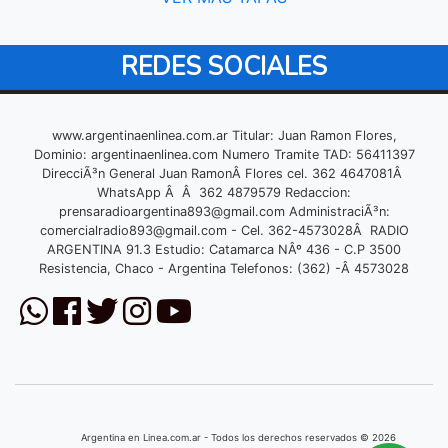
REDES SOCIALES
www.argentinaenlinea.com.ar Titular: Juan Ramon Flores,
Dominio: argentinaenlinea.com Numero Tramite TAD: 56411397
DirecciÃ³n General Juan RamonÂ Flores cel. 362 4647081Â
WhatsApp Â Â 362 4879579 Redaccion:
prensaradioargentina893@gmail.com
AdministraciÃ³n:
comercialradio893@gmail.com
- Cel. 362-4573028Â RADIO
ARGENTINA 91.3 Estudio: Catamarca NÂº 436 - C.P 3500
Resistencia, Chaco - Argentina Telefonos: (362) -Â 4573028
Argentina en Linea.com.ar - Todos los derechos reservados © 2026