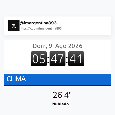
@fmargentina893
https://x.com/fmargentina893
CLIMA
26.4º
Nublado