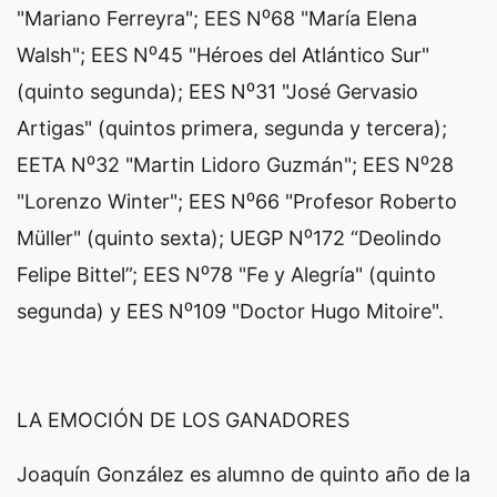
"Mariano Ferreyra"; EES N⁰68 "María Elena
Walsh"; EES N⁰45 "Héroes del Atlántico Sur"
(quinto segunda); EES N⁰31 "José Gervasio
Artigas" (quintos primera, segunda y tercera);
EETA N⁰32 "Martin Lidoro Guzmán"; EES N⁰28
"Lorenzo Winter"; EES N⁰66 "Profesor Roberto
Müller" (quinto sexta); UEGP N⁰172 “Deolindo
Felipe Bittel”; EES N⁰78 "Fe y Alegría" (quinto
segunda) y EES N⁰109 "Doctor Hugo Mitoire".
LA EMOCIÓN DE LOS GANADORES
Joaquín González es alumno de quinto año de la