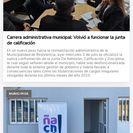
Carrera administrativa municipal: Volvió a funcionar la junta
de calificación
En un nuevo paso hacia la normalización administrativa de la
Municipalidad de Resistencia, ayer miércoles 3 de julio se oficializó la
nueva conformación de la Junta De Admisión, Calificación y Disciplina;
la cual según señalan desde el municipio, había sido desfuncionalizada
durante toda la anterior gestión de gobierno y habría llevado a
consecuencias tales como las titularizaciones de cargos irregulares
otorgadas durante los últimos meses del año 2023.
MUNICIPIOS