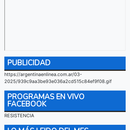
PUBLICIDAD
https://argentinaenlinea.com.ar/03-
2025/939c9aa3be93e036a2cd515c84ef9f08.gif
PROGRAMAS EN VIVO
FACEBOOK
RESISTENCIA