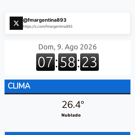
@fmargentina893
https://x.com/fmargentina893
CLIMA
26.4º
Nublado