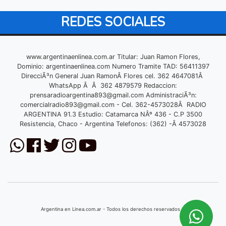
REDES SOCIALES
www.argentinaenlinea.com.ar Titular: Juan Ramon Flores,
Dominio: argentinaenlinea.com Numero Tramite TAD: 56411397
DirecciÃ³n General Juan RamonÂ Flores cel. 362 4647081Â
WhatsApp Â Â 362 4879579 Redaccion:
prensaradioargentina893@gmail.com
AdministraciÃ³n:
comercialradio893@gmail.com
- Cel. 362-4573028Â RADIO
ARGENTINA 91.3 Estudio: Catamarca NÂº 436 - C.P 3500
Resistencia, Chaco - Argentina Telefonos: (362) -Â 4573028
Argentina en Linea.com.ar - Todos los derechos reservados © 2026